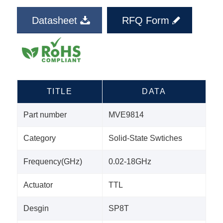
Datasheet
RFQ Form
TITLE
DATA
Part number
MVE9814
Category
Solid-State Swtiches
Frequency(GHz)
0.02-18GHz
Actuator
TTL
Desgin
SP8T