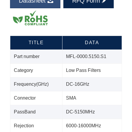
Datasheet
RFQ Form
TITLE
DATA
Part number
MFL-0000.5150.S1
Category
Low Pass Filters
Frequency(GHz)
DC-16GHz
Connector
SMA
PassBand
DC-5150MHz
Rejection
6000-16000MHz