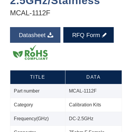
2.5GHz/Stainless
MCAL-1112F
Datasheet
RFQ Form
TITLE
DATA
Part number
MCAL-1112F
Category
Calibration Kits
Frequency(GHz)
DC-2.5GHz