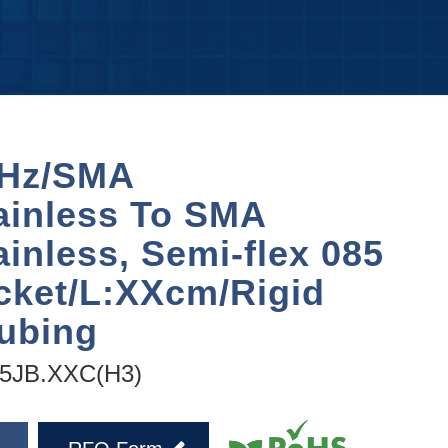
Hz/SMA
ainless To SMA
ainless, Semi-flex 085
cket/L:XXcm/Rigid
ubing
5JB.XXC(H3)