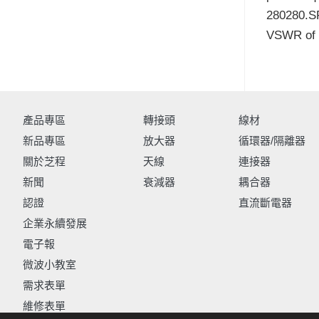
280280.SF
VSWR of 
產品專區
轉接頭
線材
新品專區
放大器
循環器/隔離器
關於芝程
天線
連接器
新聞
衰減器
耦合器
認證
直流斷電器
企業永續發展
電子報
微波小教室
需求表單
維修表單