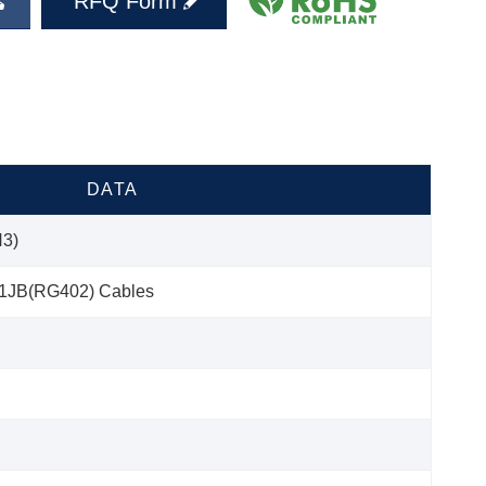
RFQ Form
DATA
3)
1JB(RG402) Cables