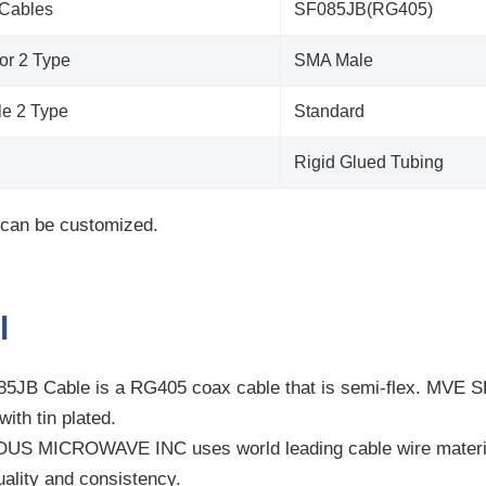
 Cables
SF085JB(RG405)
or 2 Type
SMA Male
le 2 Type
Standard
Rigid Glued Tubing
 can be customized.
l
JB Cable is a RG405 coax cable that is semi-flex. MVE S
ith tin plated.
S MICROWAVE INC uses world leading cable wire material
uality and consistency.