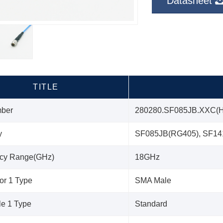
Datasheet
TITLE
mber
280280.SF085JB.XXC(H
y
SF085JB(RG405), SF14
cy Range(GHz)
18GHz
or 1 Type
SMA Male
le 1 Type
Standard