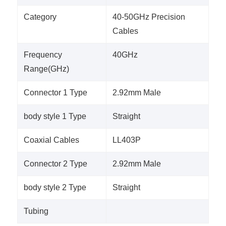
Category
40-50GHz Precision
Cables
Frequency
40GHz
Range(GHz)
Connector 1 Type
2.92mm Male
body style 1 Type
Straight
Coaxial Cables
LL403P
Connector 2 Type
2.92mm Male
body style 2 Type
Straight
Tubing