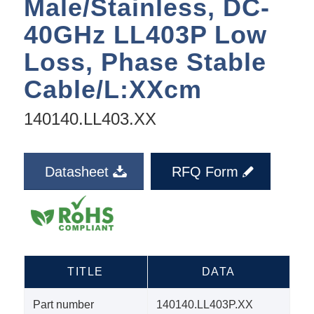
Male/Stainless, DC-
40GHz LL403P Low
Loss, Phase Stable
Cable/L:XXcm
140140.LL403.XX
Datasheet
RFQ Form
TITLE
DATA
Part number
140140.LL403P.XX