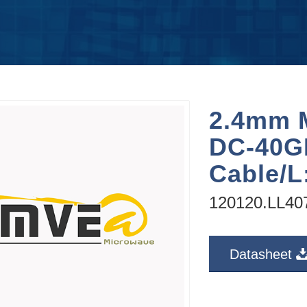
2.4mm M
DC-40G
Cable/
120120.LL40
Datasheet