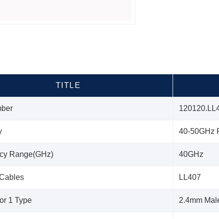
TITLE
mber
120120.LL
y
40-50GHz P
cy Range(GHz)
40GHz
 Cables
LL407
or 1 Type
2.4mm Mal