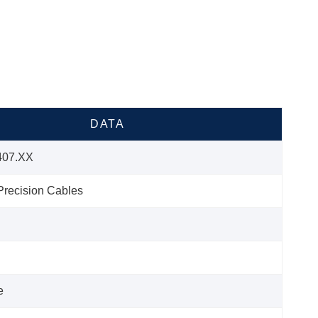
DATA
407.XX
recision Cables
e