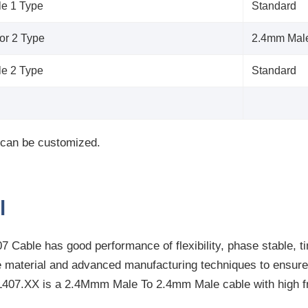
le 1 Type
Standard
or 2 Type
2.4mm Mal
le 2 Type
Standard
 can be customized.
l
 Cable has good performance of flexibility, phase stable, t
e material and advanced manufacturing techniques to ensure 
407.XX is a 2.4Mmm Male To 2.4mm Male cable with high f