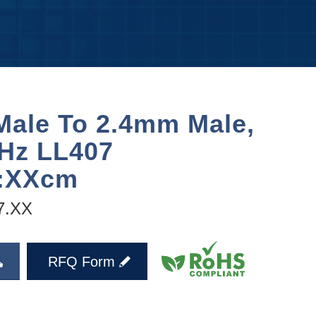
ale To 2.4mm Male,
Hz LL407
L:XXcm
7.XX
RFQ Form