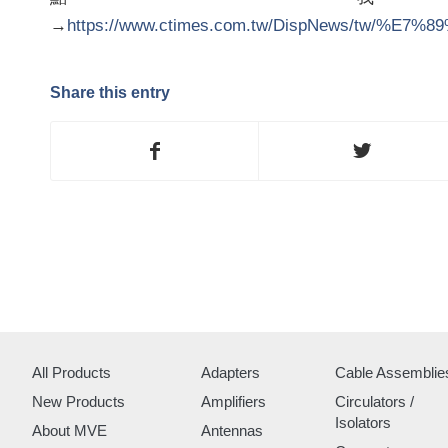
→
https://www.ctimes.com.tw/DispNews/tw
Share this entry
All Products
Adapters
Cable Assemblie
New Products
Amplifiers
Circulators /
Isolators
About MVE
Antennas