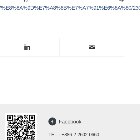
93/%E8%8A%9D%E7%A8%8B%E7%A7%91%E6%8A%80/23042
Facebook
TEL：
+886-2-2602-0660