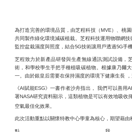
為打造完善的環境品質，由芝程科技（MVE）、桃
共同製作綠化環境減碳植栽。芝程科技運用物聯網技
監控盆栽濕度與照度，結合5G技術讓用戶透過5G手
芝程致力於新產品研發與生產無線通訊測試設備，芝
術，和學校學生手把手種植吸碳植物。根據康乃爾大
一。由於銀皇后需要在保持濕度的環境下健康生長 ，
《AI賦能ESG》一書作者沙舟指出， 我們可以善
署NASA研究資料顯示，這類植物是可以有效地吸收揮發
空氣最佳化效果。
此次活動重點以關懷特教中心學童為核心，期望藉由科
點