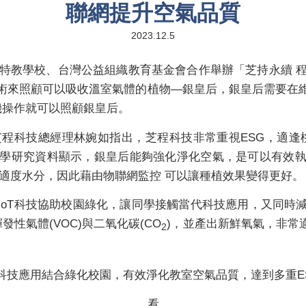
聯網提升空氣品質
2023.12.5
園特教學校、台灣公益組織教育基金會合作舉辦「芝持永續 程
術來照顧可以吸收溫室氣體的植物—銀皇后，銀皇后需要在
機操作就可以照顧銀皇后。
程科技總經理林婉如指出，芝程科技非常重視ESG，適逢
學研究資料顯示，銀皇后能夠強化淨化空氣，是可以有效
適度水分，因此藉由物聯網監控 可以讓種植效果變得更好。
用AIoT科技協助校園綠化，讓同學接觸當代科技應用，又同
性氣體(VOC)與二氧化碳(CO
)，並產出新鮮氧氣，非常
2
技應用結合綠化校園，有效淨化教室空氣品質，達到多重ES
我看