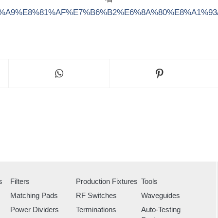
/%E7%89%A9%E8%81%AF%E7%B6%B2%E6%8A%80%E8%A1%
s
Filters
Production Fixtures
Tools
Matching Pads
RF Switches
Waveguides
Power Dividers
Terminations
Auto-Testing