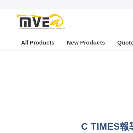
All Products
New Products
Quot
C TIME