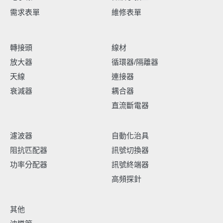
需求表單
維修表單
轉接頭
線材
放大器
循環器/隔離器
天線
連接器
衰減器
耦合器
直流斷電器
濾波器
自動化治具
阻抗匹配器
訊號切換器
功率分配器
訊號終端器
高頻探針
其他