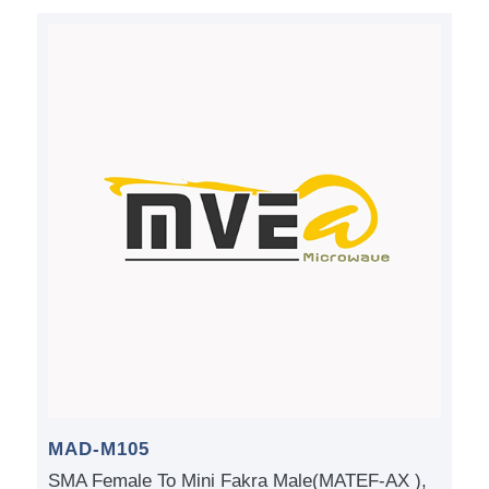
MAD-M105
SMA Female To Mini Fakra Male(MATEF-AX ),