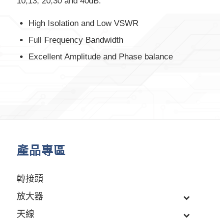
10,13, 20,30 and 40dB.
High Isolation and Low VSWR
Full Frequency Bandwidth
Excellent Amplitude and Phase balance
產品專區
轉接頭
放大器
天線