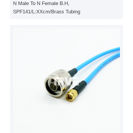
N Male To N Female B.H,
SPF141/L:XXcm/Brass Tubing