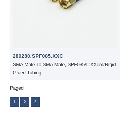
280280.SPF085.XXC
SMA Male To SMA Male, SPF085/L:XXcm/Rigid
Glued Tubing
Paged
1
2
3