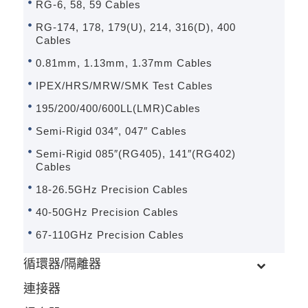
RG-6, 58, 59 Cables
RG-174, 178, 179(U), 214, 316(D), 400
Cables
0.81mm, 1.13mm, 1.37mm Cables
IPEX/HRS/MRW/SMK Test Cables
195/200/400/600LL(LMR)Cables
Semi-Rigid 034″, 047″ Cables
Semi-Rigid 085″(RG405), 141″(RG402)
Cables
18-26.5GHz Precision Cables
40-50GHz Precision Cables
67-110GHz Precision Cables
循環器/隔離器
連接器