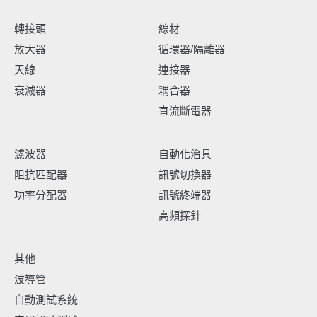
轉接頭
線材
放大器
循環器/隔離器
天線
連接器
衰減器
耦合器
直流斷電器
濾波器
自動化治具
阻抗匹配器
訊號切換器
功率分配器
訊號終端器
高頻探針
其他
波導管
自動測試系統