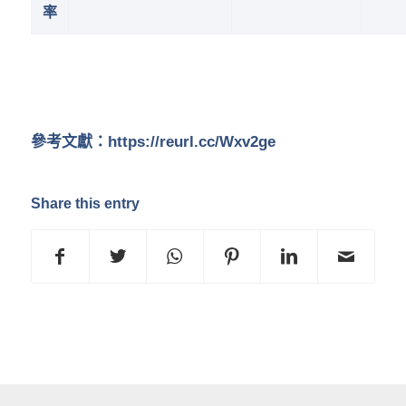
率
參考文獻：
https://reurl.cc/Wxv2ge
Share this entry