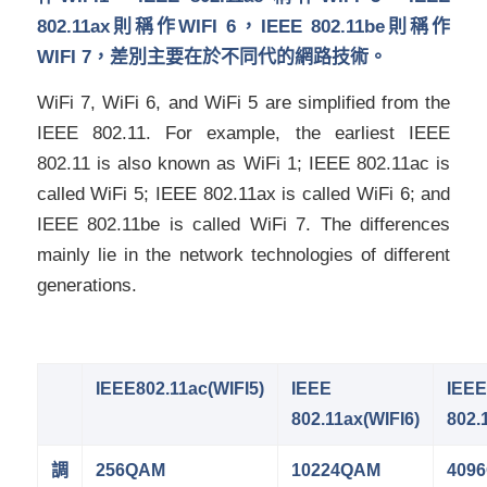
802.11ax則稱作WIFI 6，IEEE 802.11be則稱作
WIFI 7，差別主要在於不同代的網路技術。
WiFi 7, WiFi 6, and WiFi 5 are simplified from the
IEEE 802.11. For example, the earliest IEEE
802.11 is also known as WiFi 1; IEEE 802.11ac is
called WiFi 5; IEEE 802.11ax is called WiFi 6; and
IEEE 802.11be is called WiFi 7. The differences
mainly lie in the network technologies of different
generations.
IEEE802.11ac(WIFI5)
IEEE
IEEE
802.11ax(WIFI6)
802.
調
256QAM
10224QAM
409