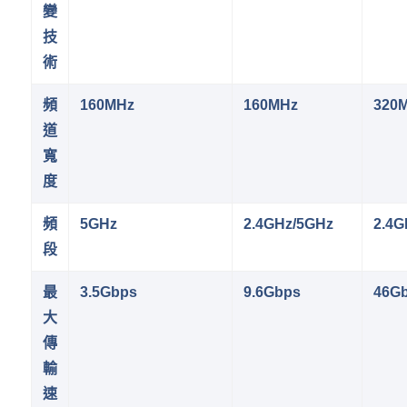
變
技
術
頻
160MHz
160MHz
320
道
寬
度
頻
5GHz
2.4GHz/5GHz
2.4G
段
最
3.5Gbps
9.6Gbps
46G
大
傳
輸
速