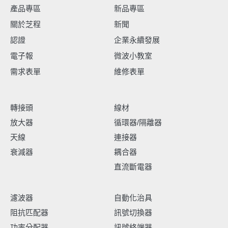
產品專區
新品專區
關於芝程
新聞
認證
企業永續發展
電子報
微波小教室
需求表單
維修表單
轉接頭
線材
放大器
循環器/隔離器
天線
連接器
衰減器
耦合器
直流斷電器
濾波器
自動化治具
阻抗匹配器
訊號切換器
功率分配器
訊號終端器